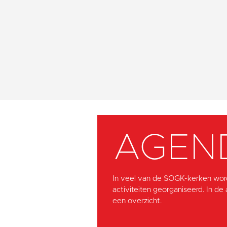
AGEN
In veel van de SOGK-kerken wor
activiteiten georganiseerd. In de
een overzicht.