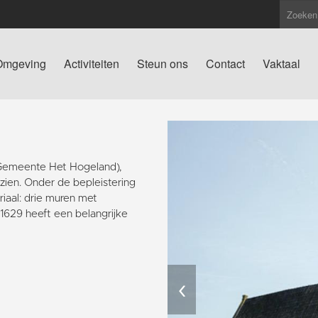
Omgeving
Activiteiten
Steun ons
Contact
Vaktaal
(Gemeente Het Hogeland),
 zien. Onder de bepleistering
iaal: drie muren met
629 heeft een belangrijke
‹