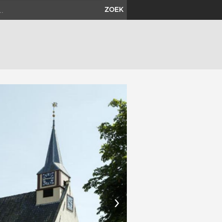
ZOEK
›