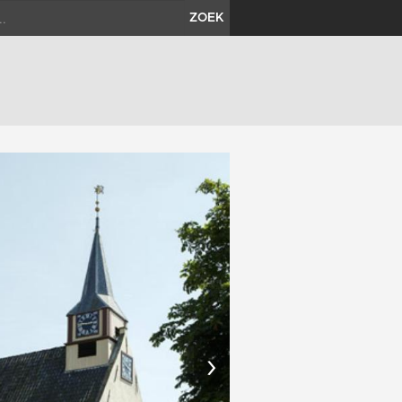
ZOEK
›