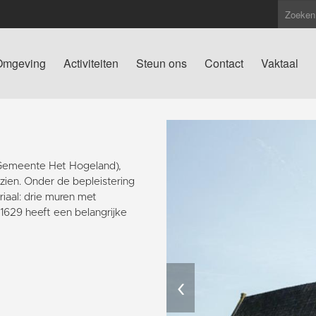
Omgeving
Activiteiten
Steun ons
Contact
Vaktaal
(Gemeente Het Hogeland),
 zien. Onder de bepleistering
iaal: drie muren met
629 heeft een belangrijke
‹