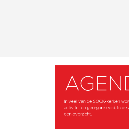
AGEN
In veel van de SOGK-kerken wor
activiteiten georganiseerd. In de
een overzicht.