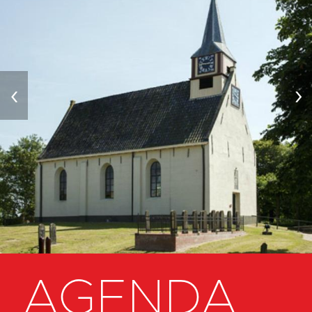
‹
›
AGENDA