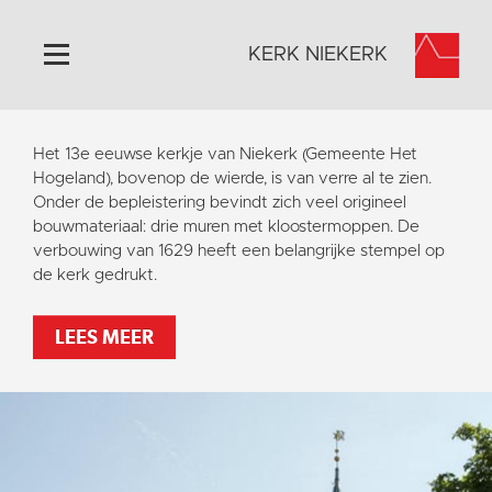
KERK NIEKERK
Home
Het 13e eeuwse kerkje van Niekerk (Gemeente Het
Algemeen
Hogeland), bovenop de wierde, is van verre al te zien.
Onder de bepleistering bevindt zich veel origineel
Historie
bouwmateriaal: drie muren met kloostermoppen. De
Omgeving
verbouwing van 1629 heeft een belangrijke stempel op
de kerk gedrukt.
Activiteiten
Steun ons
LEES MEER
Contact
Vaktaal