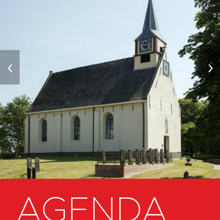
‹
›
AGENDA