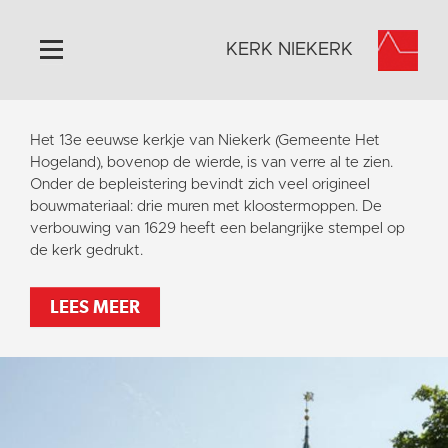
KERK NIEKERK
Home
Het 13e eeuwse kerkje van Niekerk (Gemeente Het
Algemeen
Hogeland), bovenop de wierde, is van verre al te zien.
Onder de bepleistering bevindt zich veel origineel
Historie
bouwmateriaal: drie muren met kloostermoppen. De
Omgeving
verbouwing van 1629 heeft een belangrijke stempel op
de kerk gedrukt.
Activiteiten
Steun ons
LEES MEER
Contact
Vaktaal