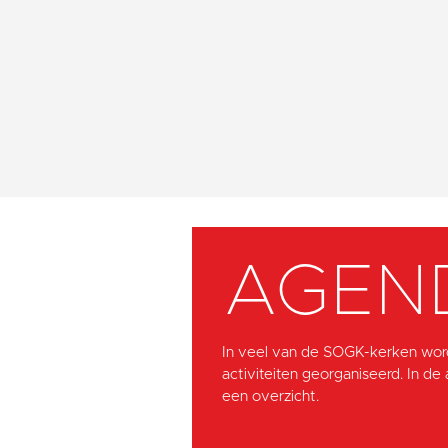
AGEN
In veel van de SOGK-kerken wor
activiteiten georganiseerd. In de
een overzicht.