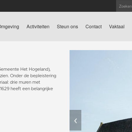
Omgeving
Activiteiten
Steun ons
Contact
Vaktaal
(Gemeente Het Hogeland),
 zien. Onder de bepleistering
iaal: drie muren met
629 heeft een belangrijke
‹