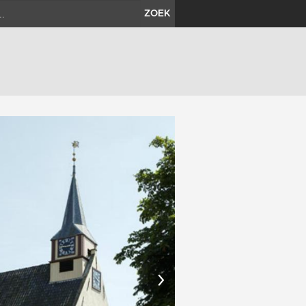
ZOEK
›