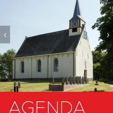
‹
›
AGENDA