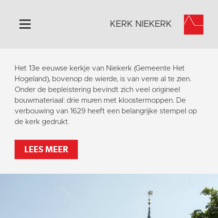
KERK NIEKERK
Home
Het 13e eeuwse kerkje van Niekerk (Gemeente Het
Algemeen
Hogeland), bovenop de wierde, is van verre al te zien.
Onder de bepleistering bevindt zich veel origineel
Historie
bouwmateriaal: drie muren met kloostermoppen. De
Omgeving
verbouwing van 1629 heeft een belangrijke stempel op
de kerk gedrukt.
Activiteiten
Steun ons
LEES MEER
Contact
Vaktaal