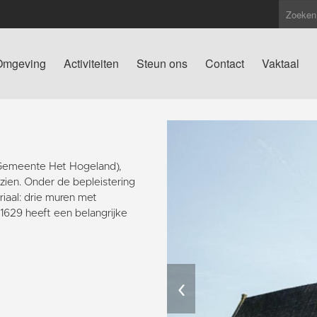
Omgeving
Activiteiten
Steun ons
Contact
Vaktaal
(Gemeente Het Hogeland),
 zien. Onder de bepleistering
iaal: drie muren met
629 heeft een belangrijke
‹