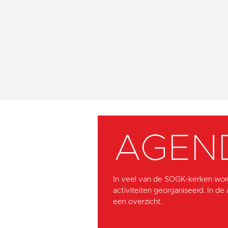
AGEN
In veel van de SOGK-kerken wor
activiteiten georganiseerd. In de
een overzicht.