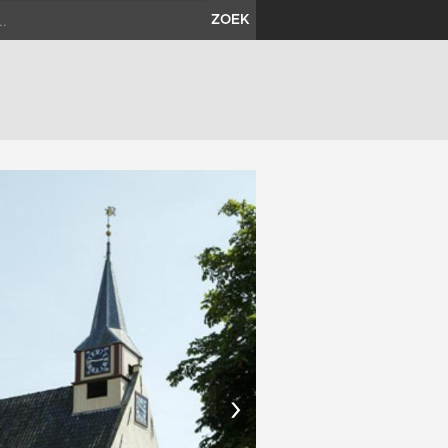
ZOEK
›