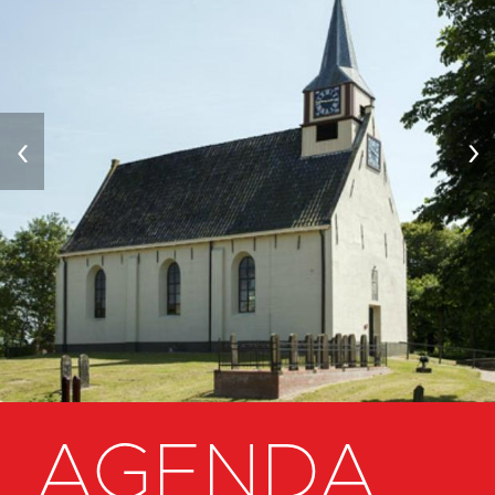
‹
›
AGENDA