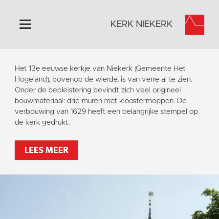
KERK NIEKERK
Home
Het 13e eeuwse kerkje van Niekerk (Gemeente Het
Algemeen
Hogeland), bovenop de wierde, is van verre al te zien.
Onder de bepleistering bevindt zich veel origineel
Historie
bouwmateriaal: drie muren met kloostermoppen. De
Omgeving
verbouwing van 1629 heeft een belangrijke stempel op
de kerk gedrukt.
Activiteiten
Steun ons
LEES MEER
Contact
Vaktaal