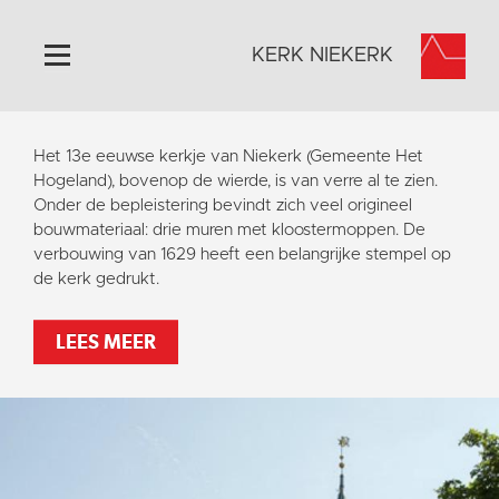
KERK NIEKERK
Home
Het 13e eeuwse kerkje van Niekerk (Gemeente Het
Algemeen
Hogeland), bovenop de wierde, is van verre al te zien.
Onder de bepleistering bevindt zich veel origineel
Historie
bouwmateriaal: drie muren met kloostermoppen. De
Omgeving
verbouwing van 1629 heeft een belangrijke stempel op
de kerk gedrukt.
Activiteiten
Steun ons
LEES MEER
Contact
Vaktaal