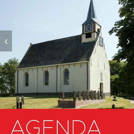
‹
›
AGENDA