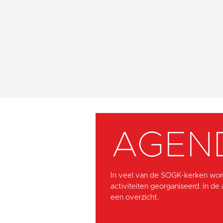
AGEN
In veel van de SOGK-kerken wor
activiteiten georganiseerd. In de
een overzicht.