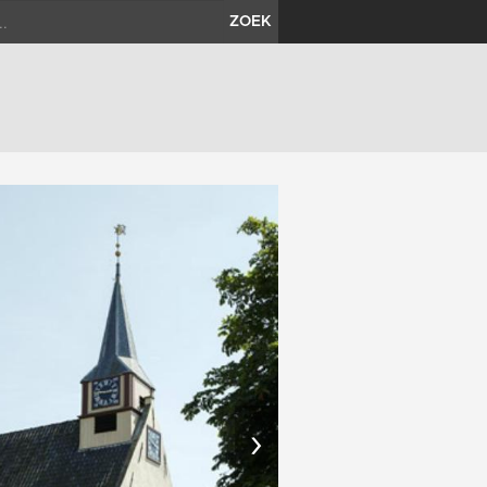
ZOEK
›