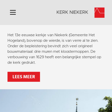
KERK NIEKERK
Home
Het 13e eeuwse kerkje van Niekerk (Gemeente Het
Algemeen
Hogeland), bovenop de wierde, is van verre al te zien.
Onder de bepleistering bevindt zich veel origineel
Historie
bouwmateriaal: drie muren met kloostermoppen. De
Omgeving
verbouwing van 1629 heeft een belangrijke stempel op
de kerk gedrukt.
Activiteiten
Steun ons
LEES MEER
Contact
Vaktaal