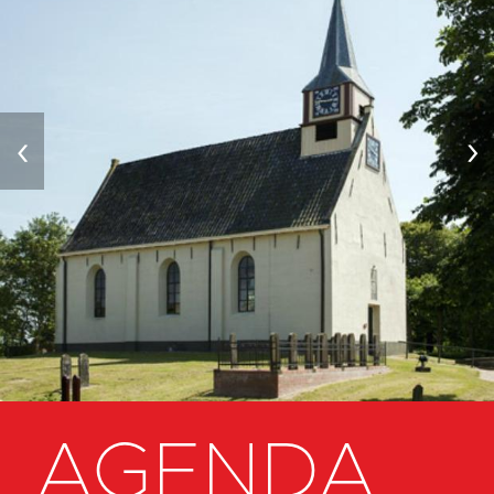
‹
›
AGENDA