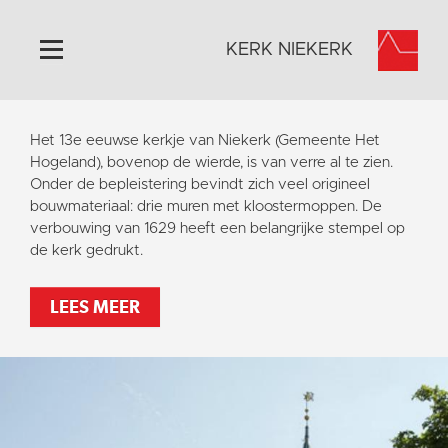
KERK NIEKERK
Home
Het 13e eeuwse kerkje van Niekerk (Gemeente Het
Algemeen
Hogeland), bovenop de wierde, is van verre al te zien.
Onder de bepleistering bevindt zich veel origineel
Historie
bouwmateriaal: drie muren met kloostermoppen. De
Omgeving
verbouwing van 1629 heeft een belangrijke stempel op
de kerk gedrukt.
Activiteiten
Steun ons
LEES MEER
Contact
Vaktaal