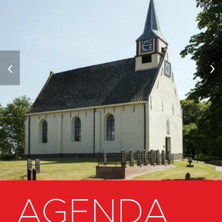
‹
›
AGENDA