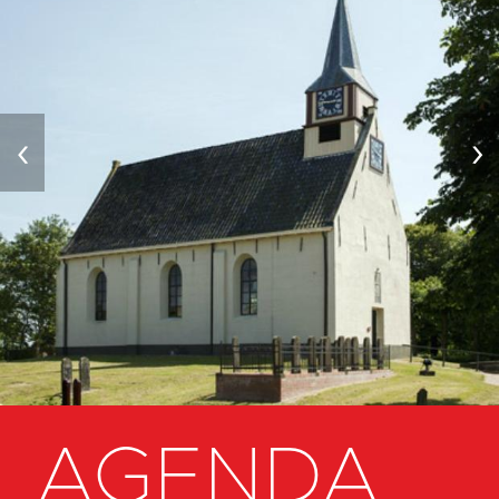
‹
›
AGENDA