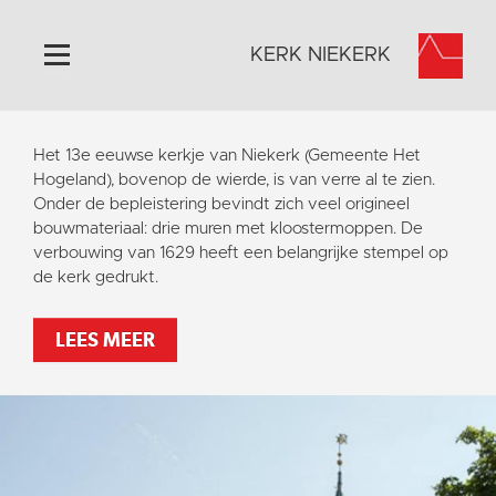
KERK NIEKERK
Home
Het 13e eeuwse kerkje van Niekerk (Gemeente Het
Algemeen
Hogeland), bovenop de wierde, is van verre al te zien.
Onder de bepleistering bevindt zich veel origineel
Historie
bouwmateriaal: drie muren met kloostermoppen. De
Omgeving
verbouwing van 1629 heeft een belangrijke stempel op
de kerk gedrukt.
Activiteiten
Steun ons
LEES MEER
Contact
Vaktaal