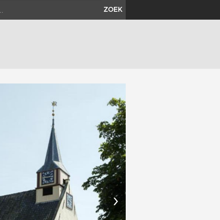
ZOEK
›