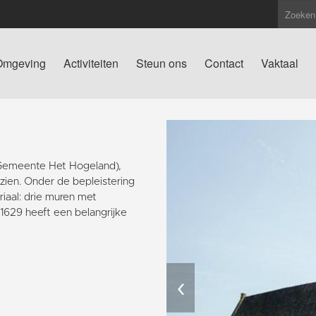
Omgeving
Activiteiten
Steun ons
Contact
Vaktaal
(Gemeente Het Hogeland),
 zien. Onder de bepleistering
iaal: drie muren met
629 heeft een belangrijke
‹