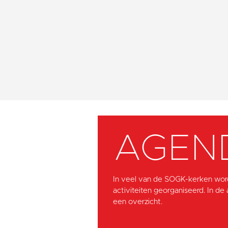
AGEN
In veel van de SOGK-kerken wor
activiteiten georganiseerd. In de
een overzicht.