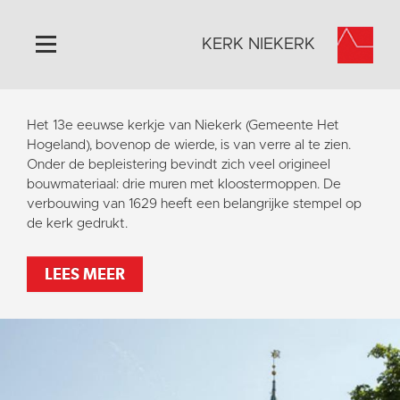
KERK NIEKERK
Home
Het 13e eeuwse kerkje van Niekerk (Gemeente Het
Algemeen
Hogeland), bovenop de wierde, is van verre al te zien.
Onder de bepleistering bevindt zich veel origineel
Historie
bouwmateriaal: drie muren met kloostermoppen. De
Omgeving
verbouwing van 1629 heeft een belangrijke stempel op
de kerk gedrukt.
Activiteiten
Steun ons
LEES MEER
Contact
Vaktaal