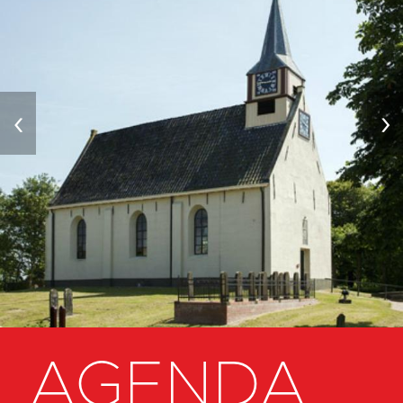
‹
›
AGENDA