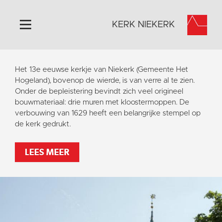
KERK NIEKERK
Home
Het 13e eeuwse kerkje van Niekerk (Gemeente Het
Algemeen
Hogeland), bovenop de wierde, is van verre al te zien.
Onder de bepleistering bevindt zich veel origineel
Historie
bouwmateriaal: drie muren met kloostermoppen. De
Omgeving
verbouwing van 1629 heeft een belangrijke stempel op
de kerk gedrukt.
Activiteiten
Steun ons
LEES MEER
Contact
Vaktaal