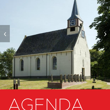
‹
›
AGENDA